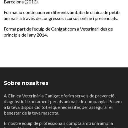
Barcelona (2013).
Formació continuada en diferents àmbits de clínica de petits
animals a través de congressos i cursos online i presencials.
Forma part de l’equip de Canigat com a Veterinari des de
principis de l’any 2014.
Sobre nosaltres
A Clínica Veterinària Canigat oferim serveis de prevenció,
diagnòstic i tractament per als animals de companyia. Posem
a la teva disposició tot el que necessites per assegurar el
benestar de la teva mascota.
El nostre equip de professionals compta amb una àmplia