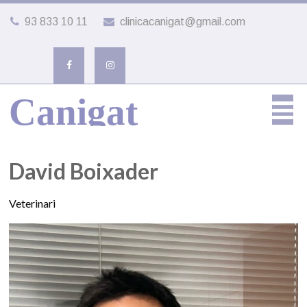
93 833 10 11
clinicacanigat@gmail.com
Canigat
David Boixader
Veterinari