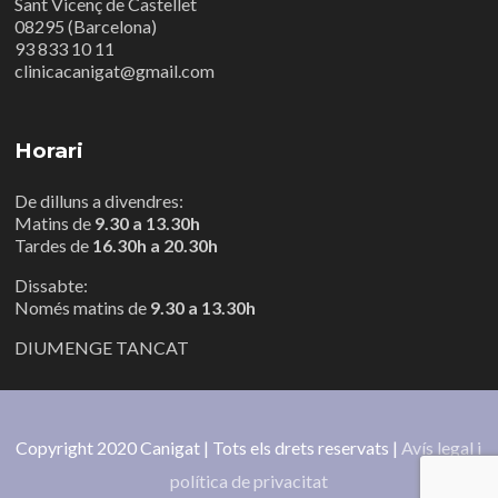
Sant Vicenç de Castellet
08295 (Barcelona)
93 833 10 11
clinicacanigat@gmail.com
Horari
De dilluns a divendres:
Matins de
9.30 a 13.30h
Tardes de
16.30h a 20.30h
Dissabte:
Només matins de
9.30 a 13.30h
DIUMENGE TANCAT
Copyright 2020 Canigat | Tots els drets reservats |
Avís legal i
política de privacitat